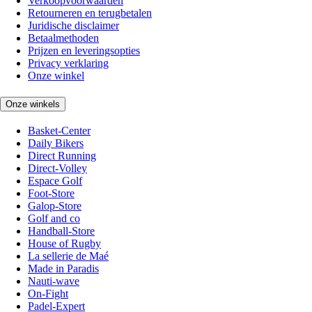
Verkoopvoorwaarden
Retourneren en terugbetalen
Juridische disclaimer
Betaalmethoden
Prijzen en leveringsopties
Privacy verklaring
Onze winkel
Onze winkels
Basket-Center
Daily Bikers
Direct Running
Direct-Volley
Espace Golf
Foot-Store
Galop-Store
Golf and co
Handball-Store
House of Rugby
La sellerie de Maé
Made in Paradis
Nauti-wave
On-Fight
Padel-Expert