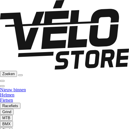
Zoeken
Nieuw binnen
Helmen
Fietsen
Racefiets
Grind
MTB
BMX