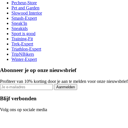
Pecheur-Store
Pet and Garden
Slowood Interior
Smash-Expert
Sneak'In
Sneakids
Sport is good
Training-Fit
Trek-Expert
Triathlon-Expert
TripNBikers
Winter-Expert
Abonneer je op onze nieuwsbrief
Profiteer van 10% korting door je aan te melden voor onze nieuwsbrief
Aanmelden
Blijf verbonden
Volg ons op sociale media