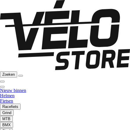
Zoeken
Nieuw binnen
Helmen
Fietsen
Racefiets
Grind
MTB
BMX