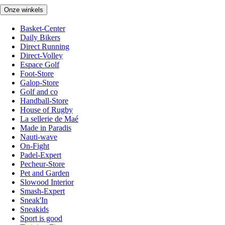
Onze winkels
Basket-Center
Daily Bikers
Direct Running
Direct-Volley
Espace Golf
Foot-Store
Galop-Store
Golf and co
Handball-Store
House of Rugby
La sellerie de Maé
Made in Paradis
Nauti-wave
On-Fight
Padel-Expert
Pecheur-Store
Pet and Garden
Slowood Interior
Smash-Expert
Sneak'In
Sneakids
Sport is good