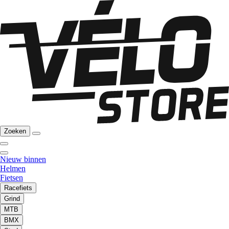
Zoeken
Nieuw binnen
Helmen
Fietsen
Racefiets
Grind
MTB
BMX