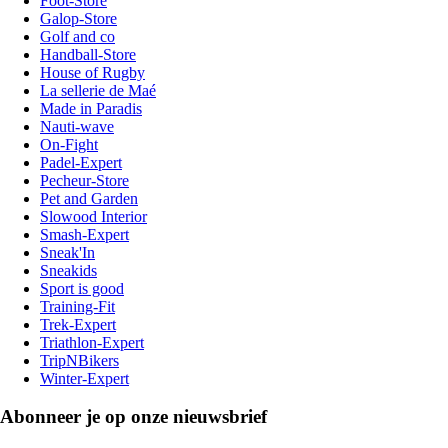
Foot-Store
Galop-Store
Golf and co
Handball-Store
House of Rugby
La sellerie de Maé
Made in Paradis
Nauti-wave
On-Fight
Padel-Expert
Pecheur-Store
Pet and Garden
Slowood Interior
Smash-Expert
Sneak'In
Sneakids
Sport is good
Training-Fit
Trek-Expert
Triathlon-Expert
TripNBikers
Winter-Expert
Abonneer je op onze nieuwsbrief