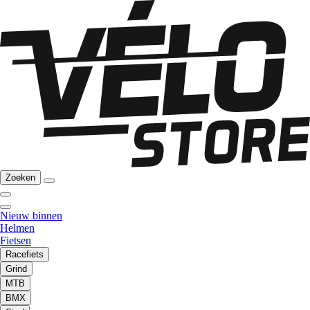
Zoeken
Nieuw binnen
Helmen
Fietsen
Racefiets
Grind
MTB
BMX