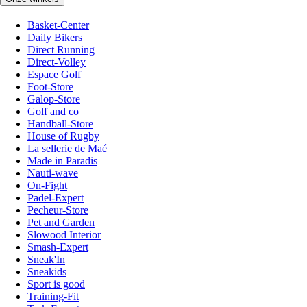
Basket-Center
Daily Bikers
Direct Running
Direct-Volley
Espace Golf
Foot-Store
Galop-Store
Golf and co
Handball-Store
House of Rugby
La sellerie de Maé
Made in Paradis
Nauti-wave
On-Fight
Padel-Expert
Pecheur-Store
Pet and Garden
Slowood Interior
Smash-Expert
Sneak'In
Sneakids
Sport is good
Training-Fit