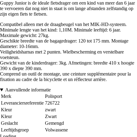
Guppy Junior is de ideale fietsdrager om een kind van meer dan 6 jaar
te vervoeren dat nog niet in staat is om lange afstanden zelfstandig op
zijn eigen fiets te fietsen.
Compatibel alleen met de draagbeugel van het MIK-HD-systeem.
Minimale lengte van het kind: 1,10M. Minimale leeftijd: 6 jaar.
Maximale gewicht: 27kg.
Geschikte breedte van de bagagedrager: 120 tot 175 mm. Montage
diameter: 10-16mm.
Veiligheidsharnas met 2 punten. Wielbescherming en verstelbare
voetsteun.
Gewicht van de kinderdrager: 3kg. Afmetingen: breedte 410 x hoogte
390 x diepte 390 mm.
Comprend un outil de montage, une ceinture supplémentaire pour la
fixation au cadre de la bicyclette et un réflecteur arrière.
Aanvullende informatie
Merk
Polisport
Leveranciersreferentie
726722
Kleur
zwart
Kleur
Zwart
Geslacht
Gemengd
Leeftijdsgroep
Volwassene
Loading...