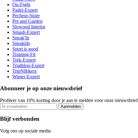
On-Fight
Padel-Expert
Pecheur-Store
Pet and Garden
Slowood Interior
Smash-Expert
Sneak'In
Sneakids
Sport is good
Training-Fit
Trek-Expert
Triathlon-Expert
TripNBikers
Winter-Expert
Abonneer je op onze nieuwsbrief
Profiteer van 10% korting door je aan te melden voor onze nieuwsbrief
Aanmelden
Blijf verbonden
Volg ons op sociale media