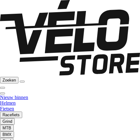
Zoeken
Nieuw binnen
Helmen
Fietsen
Racefiets
Grind
MTB
BMX