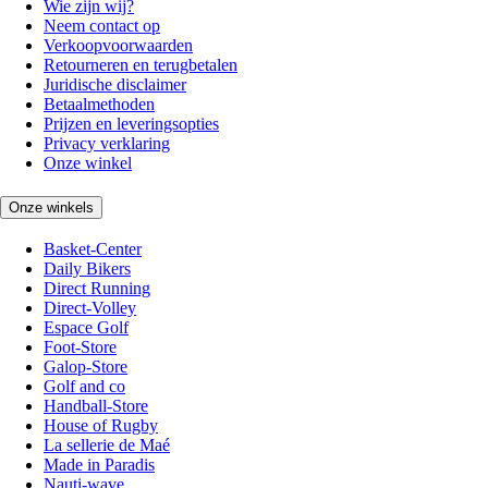
Wie zijn wij?
Neem contact op
Verkoopvoorwaarden
Retourneren en terugbetalen
Juridische disclaimer
Betaalmethoden
Prijzen en leveringsopties
Privacy verklaring
Onze winkel
Onze winkels
Basket-Center
Daily Bikers
Direct Running
Direct-Volley
Espace Golf
Foot-Store
Galop-Store
Golf and co
Handball-Store
House of Rugby
La sellerie de Maé
Made in Paradis
Nauti-wave