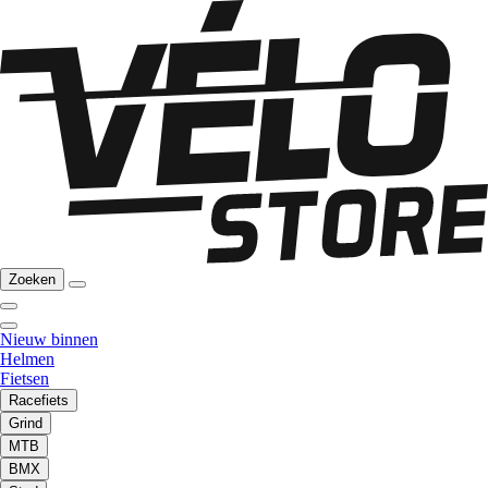
Zoeken
Nieuw binnen
Helmen
Fietsen
Racefiets
Grind
MTB
BMX