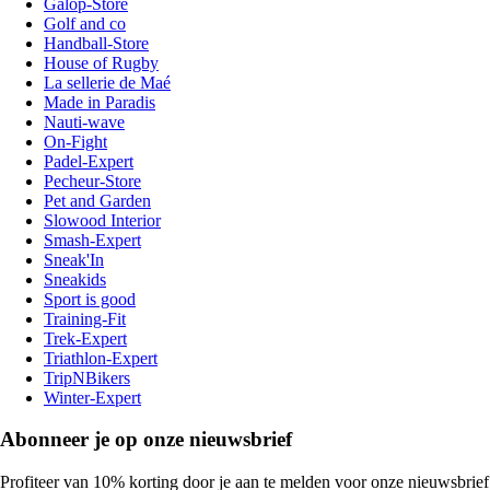
Galop-Store
Golf and co
Handball-Store
House of Rugby
La sellerie de Maé
Made in Paradis
Nauti-wave
On-Fight
Padel-Expert
Pecheur-Store
Pet and Garden
Slowood Interior
Smash-Expert
Sneak'In
Sneakids
Sport is good
Training-Fit
Trek-Expert
Triathlon-Expert
TripNBikers
Winter-Expert
Abonneer je op onze nieuwsbrief
Profiteer van 10% korting door je aan te melden voor onze nieuwsbrief