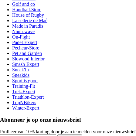
Golf and co
Handball-Store
House of Rugby
La sellerie de Maé
Made in Paradis
Nauti-wave
On-Fight
Padel-Expert
Pecheur-Store
Pet and Garden
Slowood Interior
Smash-Expert
Sneak'In
Sneakids
Sport is good
Training-Fit
Trek-Expert
Triathlon-Expert
TripNBikers
Winter-Expert
Abonneer je op onze nieuwsbrief
Profiteer van 10% korting door je aan te melden voor onze nieuwsbrief