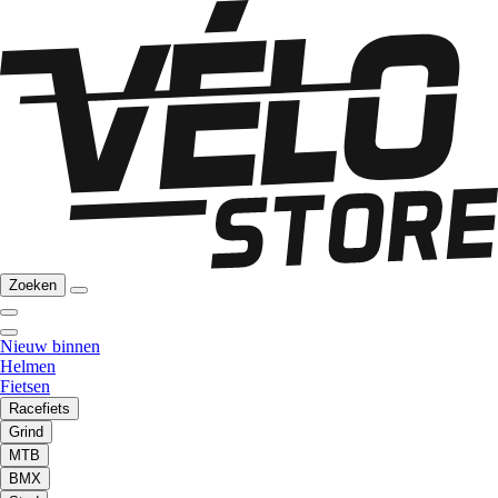
Zoeken
Nieuw binnen
Helmen
Fietsen
Racefiets
Grind
MTB
BMX