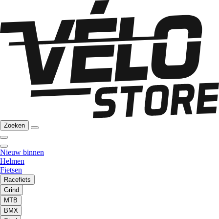
Zoeken
Nieuw binnen
Helmen
Fietsen
Racefiets
Grind
MTB
BMX