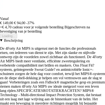
Vanaf
€ 149,00
€ 94,00
-37%
+€ 4,70
cadeau voor je volgende bestelling
Bijgeschreven na
bevestiging van je bestelling
Loading...
Beschrijving
De 4Forty Air MIPS is uitgerust met de functies die professionals
eisen, om iedereen van dienst te zijn. Met zijn slanke en stijlvolle
ontwerp zijn de voordelen zowel zichtbaar als functioneel. De 4Forty
Air MIPS biedt meer ventilatie, efficiënte zweetregulering en
verbeterde compatibiliteit met brillen en maskers. Ons Float Fit?
systeem, geïntegreerde Sweat Guide? en antimicrobiële Ionic+-
schuimen zorgen de hele dag voor comfort, terwijl het MIPS®-systeem
en de diepe shell-dekking je helpen om vol vertrouwen aan de slag te
gaan! Verbeteringen zoals een Fidlock® magnetische gesp en premium
riemen maken 4Forty Air MIPS uw ideale metgezel voor een leven
lang rijden.SPECIFICATIESROTATIEKRACHTEN? MIPS®
Technology - Multi-directional Impact Protection System, dat bestaat
uit een laag met lage wrijving aan de binnenkant van de helm. Het
maakt een beweging in meerdere richtingen mogelijk bij bepaalde