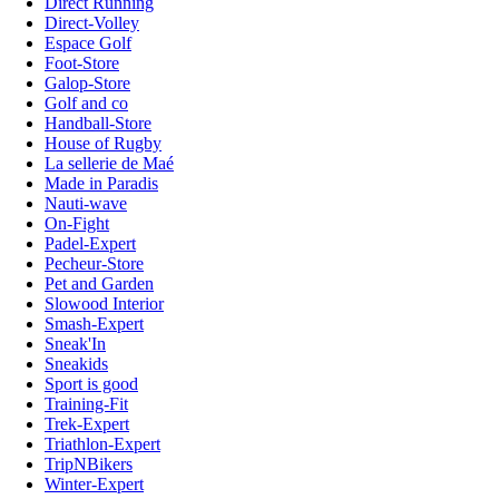
Direct Running
Direct-Volley
Espace Golf
Foot-Store
Galop-Store
Golf and co
Handball-Store
House of Rugby
La sellerie de Maé
Made in Paradis
Nauti-wave
On-Fight
Padel-Expert
Pecheur-Store
Pet and Garden
Slowood Interior
Smash-Expert
Sneak'In
Sneakids
Sport is good
Training-Fit
Trek-Expert
Triathlon-Expert
TripNBikers
Winter-Expert