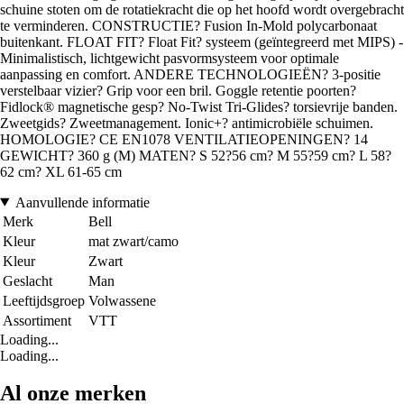
schuine stoten om de rotatiekracht die op het hoofd wordt overgebracht
te verminderen. CONSTRUCTIE? Fusion In-Mold polycarbonaat
buitenkant. FLOAT FIT? Float Fit? systeem (geïntegreerd met MIPS) -
Minimalistisch, lichtgewicht pasvormsysteem voor optimale
aanpassing en comfort. ANDERE TECHNOLOGIEËN? 3-positie
verstelbaar vizier? Grip voor een bril. Goggle retentie poorten?
Fidlock® magnetische gesp? No-Twist Tri-Glides? torsievrije banden.
Zweetgids? Zweetmanagement. Ionic+? antimicrobiële schuimen.
HOMOLOGIE? CE EN1078 VENTILATIEOPENINGEN? 14
GEWICHT? 360 g (M) MATEN? S 52?56 cm? M 55?59 cm? L 58?
62 cm? XL 61-65 cm
Aanvullende informatie
Merk
Bell
Kleur
mat zwart/camo
Kleur
Zwart
Geslacht
Man
Leeftijdsgroep
Volwassene
Assortiment
VTT
Loading...
Loading...
Al onze merken