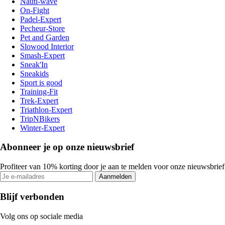
Nauti-wave
On-Fight
Padel-Expert
Pecheur-Store
Pet and Garden
Slowood Interior
Smash-Expert
Sneak'In
Sneakids
Sport is good
Training-Fit
Trek-Expert
Triathlon-Expert
TripNBikers
Winter-Expert
Abonneer je op onze nieuwsbrief
Profiteer van 10% korting door je aan te melden voor onze nieuwsbrief
Aanmelden
Blijf verbonden
Volg ons op sociale media