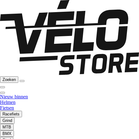
Zoeken
Nieuw binnen
Helmen
Fietsen
Racefiets
Grind
MTB
BMX