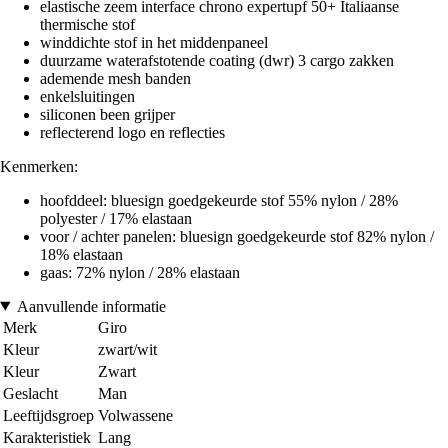
elastische zeem interface chrono expertupf 50+ Italiaanse
thermische stof
winddichte stof in het middenpaneel
duurzame waterafstotende coating (dwr) 3 cargo zakken
ademende mesh banden
enkelsluitingen
siliconen been grijper
reflecterend logo en reflecties
Kenmerken:
hoofddeel: bluesign goedgekeurde stof 55% nylon / 28%
polyester / 17% elastaan
voor / achter panelen: bluesign goedgekeurde stof 82% nylon /
18% elastaan
gaas: 72% nylon / 28% elastaan
Aanvullende informatie
Merk
Giro
Kleur
zwart/wit
Kleur
Zwart
Geslacht
Man
Leeftijdsgroep
Volwassene
Karakteristiek
Lang