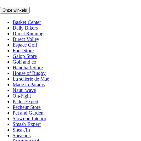
Onze winkels
Basket-Center
Daily Bikers
Direct Running
Direct-Volley
Espace Golf
Foot-Store
Galop-Store
Golf and co
Handball-Store
House of Rugby
La sellerie de Maé
Made in Paradis
Nauti-wave
On-Fight
Padel-Expert
Pecheur-Store
Pet and Garden
Slowood Interior
Smash-Expert
Sneak'In
Sneakids