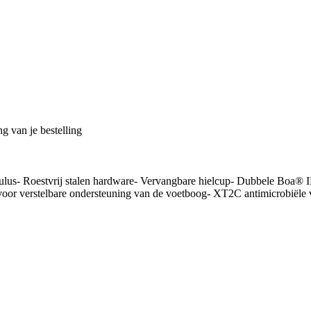
g van je bestelling
oestvrij stalen hardware- Vervangbare hielcup- Dubbele Boa® IP1 m
steun voor verstelbare ondersteuning van de voetboog- XT2C antimic