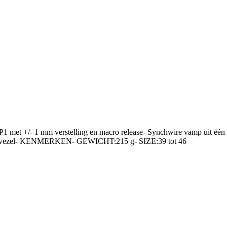
et +/- 1 mm verstelling en macro release- Synchwire vamp uit één
robiële vezel- KENMERKEN- GEWICHT:215 g- SIZE:39 tot 46