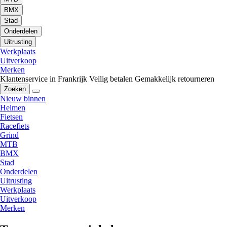
BMX
Stad
Onderdelen
Uitrusting
Werkplaats
Uitverkoop
Merken
Klantenservice in Frankrijk
Veilig betalen
Gemakkelijk retourneren
Zoeken
Nieuw binnen
Helmen
Fietsen
Racefiets
Grind
MTB
BMX
Stad
Onderdelen
Uitrusting
Werkplaats
Uitverkoop
Merken