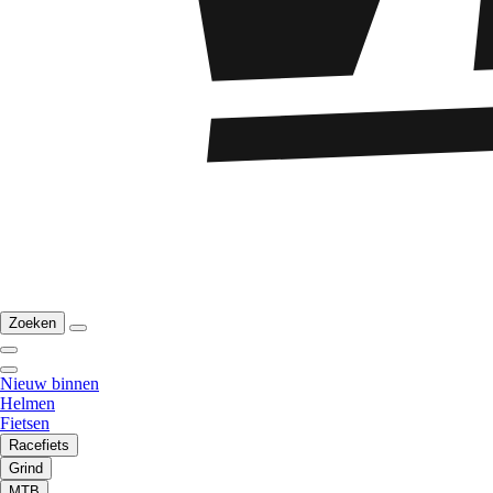
Zoeken
Nieuw binnen
Helmen
Fietsen
Racefiets
Grind
MTB