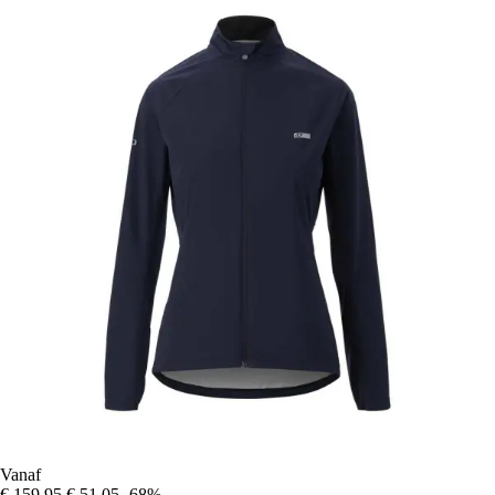
Vanaf
€ 159,95
€ 51,05
-68%