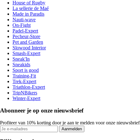
House of Rugby
La sellerie de Maé
Made in Paradis
Nauti-wave
On-Fight
Padel-Expert
Pecheur-Store
Pet and Garden
Slowood Interior
Smash-Expert
Sneak'In
Sneakids
Sport is good
Training-Fit
Trek-Expert
Triathlon-Expert
TripNBikers
Winter-Expert
Abonneer je op onze nieuwsbrief
Profiteer van 10% korting door je aan te melden voor onze nieuwsbrief
Aanmelden