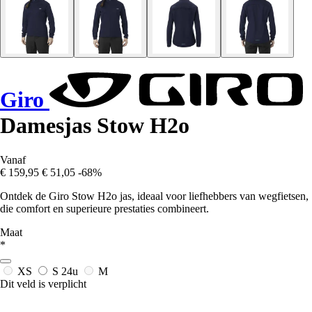
Giro
Damesjas Stow H2o
Vanaf
€ 159,95
€ 51,05
-68%
Ontdek de Giro Stow H2o jas, ideaal voor liefhebbers van wegfietsen,
die comfort en superieure prestaties combineert.
Maat
*
XS
S
24u
M
Dit veld is verplicht