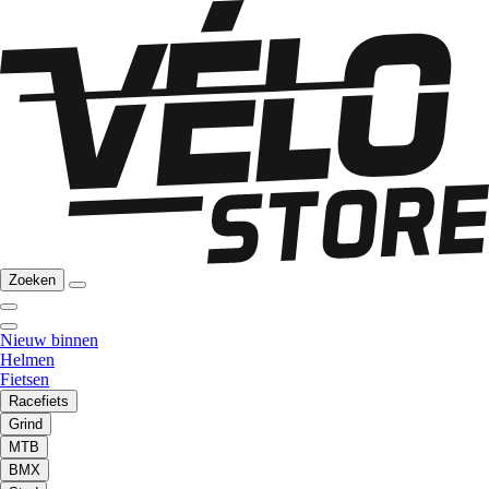
Zoeken
Nieuw binnen
Helmen
Fietsen
Racefiets
Grind
MTB
BMX