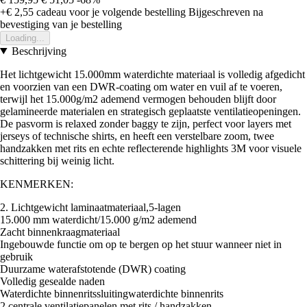
+€ 2,55
cadeau voor je volgende bestelling
Bijgeschreven na
bevestiging van je bestelling
Loading...
Beschrijving
Het lichtgewicht 15.000mm waterdichte materiaal is volledig afgedicht
en voorzien van een DWR-coating om water en vuil af te voeren,
terwijl het 15.000g/m2 ademend vermogen behouden blijft door
gelamineerde materialen en strategisch geplaatste ventilatieopeningen.
De pasvorm is relaxed zonder baggy te zijn, perfect voor layers met
jerseys of technische shirts, en heeft een verstelbare zoom, twee
handzakken met rits en echte reflecterende highlights 3M voor visuele
schittering bij weinig licht.
KENMERKEN:
2. Lichtgewicht laminaatmateriaal,5-lagen
15.000 mm waterdicht/15.000 g/m2 ademend
Zacht binnenkraagmateriaal
Ingebouwde functie om op te bergen op het stuur wanneer niet in
gebruik
Duurzame waterafstotende (DWR) coating
Volledig gesealde naden
Waterdichte binnenritssluitingwaterdichte binnenrits
2 centrale ventilatiepanelen met rits / handzakken