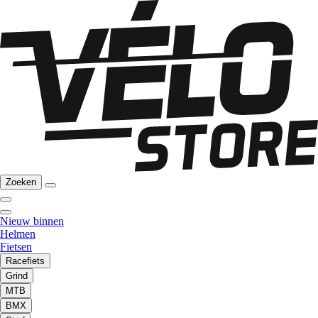
Zoeken
Nieuw binnen
Helmen
Fietsen
Racefiets
Grind
MTB
BMX