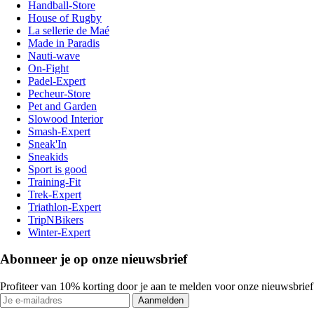
Handball-Store
House of Rugby
La sellerie de Maé
Made in Paradis
Nauti-wave
On-Fight
Padel-Expert
Pecheur-Store
Pet and Garden
Slowood Interior
Smash-Expert
Sneak'In
Sneakids
Sport is good
Training-Fit
Trek-Expert
Triathlon-Expert
TripNBikers
Winter-Expert
Abonneer je op onze nieuwsbrief
Profiteer van 10% korting door je aan te melden voor onze nieuwsbrief
Aanmelden