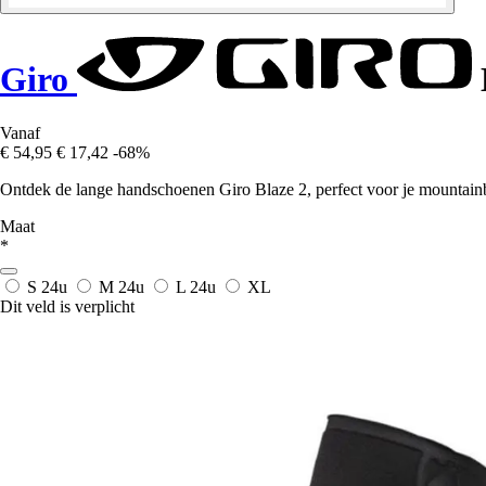
Giro
Vanaf
€ 54,95
€ 17,42
-68%
Ontdek de lange handschoenen Giro Blaze 2, perfect voor je mountain
Maat
*
S
24u
M
24u
L
24u
XL
Dit veld is verplicht