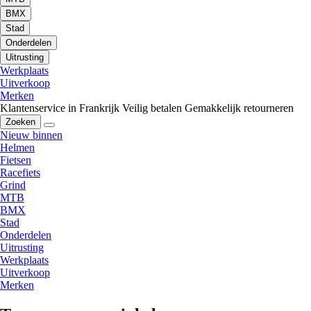
BMX
Stad
Onderdelen
Uitrusting
Werkplaats
Uitverkoop
Merken
Klantenservice in Frankrijk
Veilig betalen
Gemakkelijk retourneren
Zoeken
Nieuw binnen
Helmen
Fietsen
Racefiets
Grind
MTB
BMX
Stad
Onderdelen
Uitrusting
Werkplaats
Uitverkoop
Merken