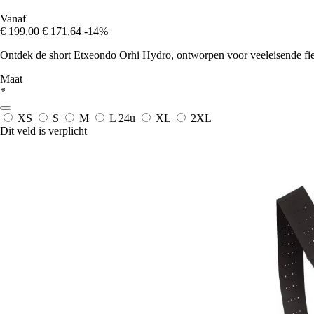
Vanaf
€ 199,00
€ 171,64
-14%
Ontdek de short Etxeondo Orhi Hydro, ontworpen voor veeleisende fiet
Maat
*
XS
S
M
L
24u
XL
2XL
Dit veld is verplicht