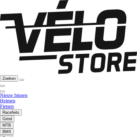
Zoeken
Nieuw binnen
Helmen
Fietsen
Racefiets
Grind
MTB
BMX