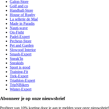
Galop-Store
Golf and co
Handball-Store
House of Rugby
La sellerie de Maé
Made in Paradis
Nauti-wave
On-Fight
Padel-Expert
Pecheur-Store
Pet and Garden
Slowood Interior
Smash-Expert
Sneak'In
Sneakids
Sport is good
Training-Fit
Trek-Expert
Triathlon-Expert
TripNBikers
Winter-Expert
Abonneer je op onze nieuwsbrief
Profiteer van 10% korting door je aan te melden voor onze nieuwsbrief