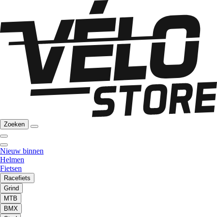
Zoeken
Nieuw binnen
Helmen
Fietsen
Racefiets
Grind
MTB
BMX