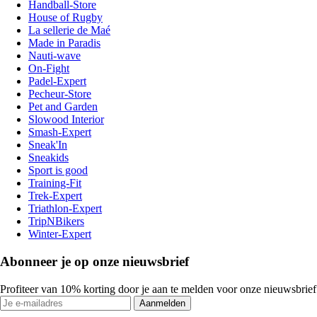
Handball-Store
House of Rugby
La sellerie de Maé
Made in Paradis
Nauti-wave
On-Fight
Padel-Expert
Pecheur-Store
Pet and Garden
Slowood Interior
Smash-Expert
Sneak'In
Sneakids
Sport is good
Training-Fit
Trek-Expert
Triathlon-Expert
TripNBikers
Winter-Expert
Abonneer je op onze nieuwsbrief
Profiteer van 10% korting door je aan te melden voor onze nieuwsbrief
Aanmelden