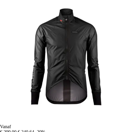
Vanaf
€ 299,00
€ 240,64
-20%