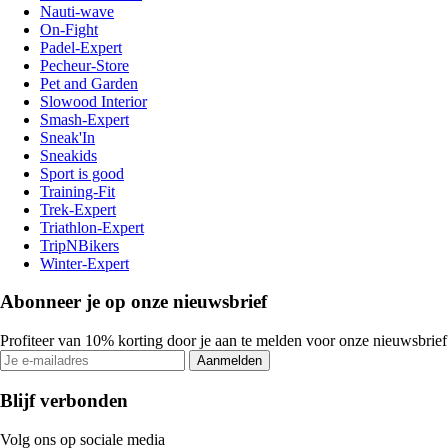
Nauti-wave
On-Fight
Padel-Expert
Pecheur-Store
Pet and Garden
Slowood Interior
Smash-Expert
Sneak'In
Sneakids
Sport is good
Training-Fit
Trek-Expert
Triathlon-Expert
TripNBikers
Winter-Expert
Abonneer je op onze nieuwsbrief
Profiteer van 10% korting door je aan te melden voor onze nieuwsbrief
Aanmelden
Blijf verbonden
Volg ons op sociale media