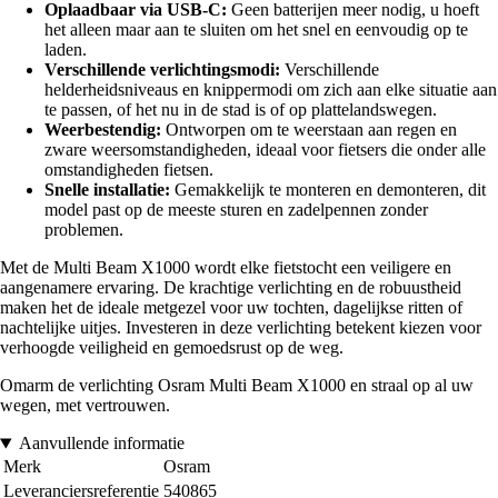
Oplaadbaar via USB-C:
Geen batterijen meer nodig, u hoeft
het alleen maar aan te sluiten om het snel en eenvoudig op te
laden.
Verschillende verlichtingsmodi:
Verschillende
helderheidsniveaus en knippermodi om zich aan elke situatie aan
te passen, of het nu in de stad is of op plattelandswegen.
Weerbestendig:
Ontworpen om te weerstaan aan regen en
zware weersomstandigheden, ideaal voor fietsers die onder alle
omstandigheden fietsen.
Snelle installatie:
Gemakkelijk te monteren en demonteren, dit
model past op de meeste sturen en zadelpennen zonder
problemen.
Met de Multi Beam X1000 wordt elke fietstocht een veiligere en
aangenamere ervaring. De krachtige verlichting en de robuustheid
maken het de ideale metgezel voor uw tochten, dagelijkse ritten of
nachtelijke uitjes. Investeren in deze verlichting betekent kiezen voor
verhoogde veiligheid en gemoedsrust op de weg.
Omarm de verlichting Osram Multi Beam X1000 en straal op al uw
wegen, met vertrouwen.
Aanvullende informatie
Merk
Osram
Leveranciersreferentie
540865