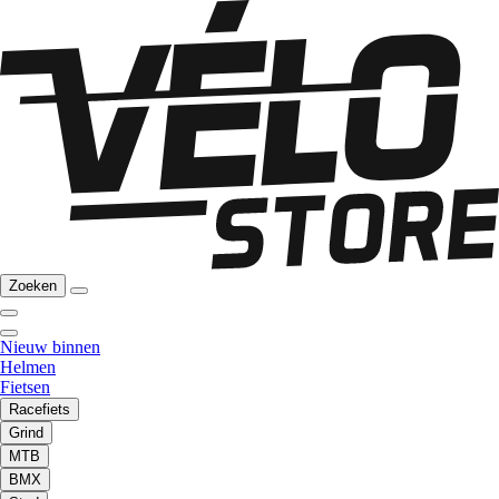
Zoeken
Nieuw binnen
Helmen
Fietsen
Racefiets
Grind
MTB
BMX