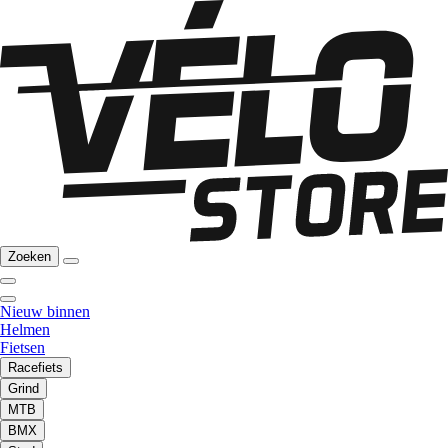
Zoeken
Nieuw binnen
Helmen
Fietsen
Racefiets
Grind
MTB
BMX