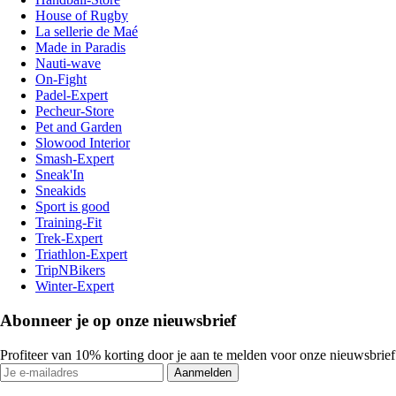
House of Rugby
La sellerie de Maé
Made in Paradis
Nauti-wave
On-Fight
Padel-Expert
Pecheur-Store
Pet and Garden
Slowood Interior
Smash-Expert
Sneak'In
Sneakids
Sport is good
Training-Fit
Trek-Expert
Triathlon-Expert
TripNBikers
Winter-Expert
Abonneer je op onze nieuwsbrief
Profiteer van 10% korting door je aan te melden voor onze nieuwsbrief
Aanmelden