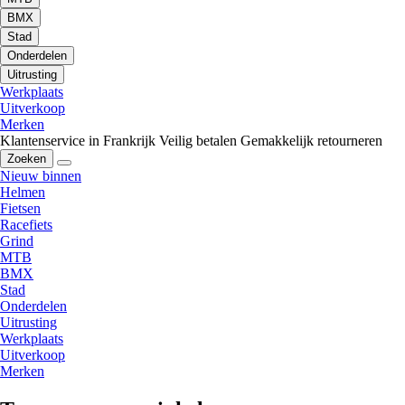
BMX
Stad
Onderdelen
Uitrusting
Werkplaats
Uitverkoop
Merken
Klantenservice in Frankrijk
Veilig betalen
Gemakkelijk retourneren
Zoeken
Nieuw binnen
Helmen
Fietsen
Racefiets
Grind
MTB
BMX
Stad
Onderdelen
Uitrusting
Werkplaats
Uitverkoop
Merken