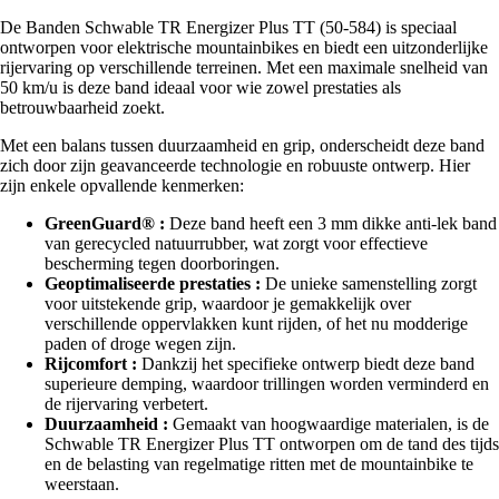
De Banden Schwable TR Energizer Plus TT (50-584) is speciaal
ontworpen voor elektrische mountainbikes en biedt een uitzonderlijke
rijervaring op verschillende terreinen. Met een maximale snelheid van
50 km/u is deze band ideaal voor wie zowel prestaties als
betrouwbaarheid zoekt.
Met een balans tussen duurzaamheid en grip, onderscheidt deze band
zich door zijn geavanceerde technologie en robuuste ontwerp. Hier
zijn enkele opvallende kenmerken:
GreenGuard® :
Deze band heeft een 3 mm dikke anti-lek band
van gerecycled natuurrubber, wat zorgt voor effectieve
bescherming tegen doorboringen.
Geoptimaliseerde prestaties :
De unieke samenstelling zorgt
voor uitstekende grip, waardoor je gemakkelijk over
verschillende oppervlakken kunt rijden, of het nu modderige
paden of droge wegen zijn.
Rijcomfort :
Dankzij het specifieke ontwerp biedt deze band
superieure demping, waardoor trillingen worden verminderd en
de rijervaring verbetert.
Duurzaamheid :
Gemaakt van hoogwaardige materialen, is de
Schwable TR Energizer Plus TT ontworpen om de tand des tijds
en de belasting van regelmatige ritten met de mountainbike te
weerstaan.