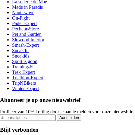
La sellerie de Maé
Made in Paradis
Nauti-wave
On-Fight
Padel-Expert
Pecheur-Store
Pet and Garden
Slowood Interior
Smash-Expert
Sneak'In
Sneakids
Sport is good
Training-Fit
Trek-Expert
Triathlon-Expert
TripNBikers
Winter-Expert
Abonneer je op onze nieuwsbrief
Profiteer van 10% korting door je aan te melden voor onze nieuwsbrief
Aanmelden
Blijf verbonden