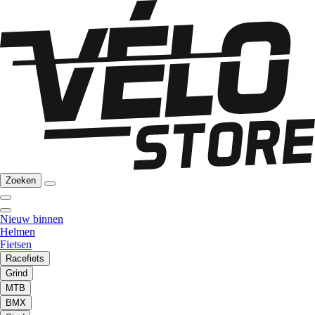
Zoeken
Nieuw binnen
Helmen
Fietsen
Racefiets
Grind
MTB
BMX