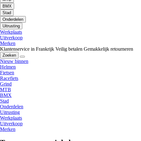
BMX
Stad
Onderdelen
Uitrusting
Werkplaats
Uitverkoop
Merken
Klantenservice in Frankrijk
Veilig betalen
Gemakkelijk retourneren
Zoeken
Nieuw binnen
Helmen
Fietsen
Racefiets
Grind
MTB
BMX
Stad
Onderdelen
Uitrusting
Werkplaats
Uitverkoop
Merken