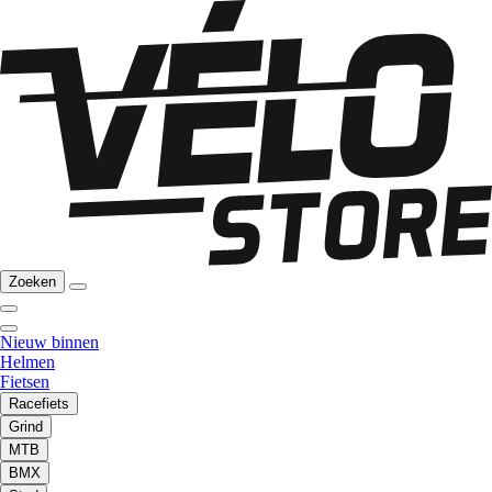
Zoeken
Nieuw binnen
Helmen
Fietsen
Racefiets
Grind
MTB
BMX