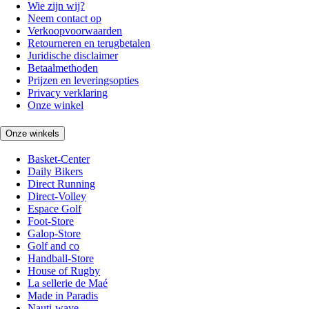
Wie zijn wij?
Neem contact op
Verkoopvoorwaarden
Retourneren en terugbetalen
Juridische disclaimer
Betaalmethoden
Prijzen en leveringsopties
Privacy verklaring
Onze winkel
Onze winkels
Basket-Center
Daily Bikers
Direct Running
Direct-Volley
Espace Golf
Foot-Store
Galop-Store
Golf and co
Handball-Store
House of Rugby
La sellerie de Maé
Made in Paradis
Nauti-wave