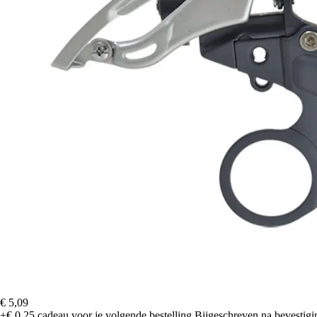
€ 5,09
+€ 0,25
cadeau voor je volgende bestelling
Bijgeschreven na bevestigin