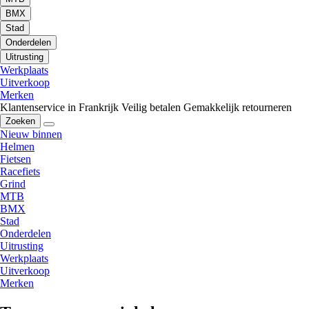
BMX
Stad
Onderdelen
Uitrusting
Werkplaats
Uitverkoop
Merken
Klantenservice in Frankrijk
Veilig betalen
Gemakkelijk retourneren
Zoeken
Nieuw binnen
Helmen
Fietsen
Racefiets
Grind
MTB
BMX
Stad
Onderdelen
Uitrusting
Werkplaats
Uitverkoop
Merken