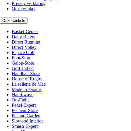
Privacy verklaring
Onze winkel
Onze winkels
Basket-Center
Daily Bikers
Direct Running
Direct-Volley
Espace Golf
Foot-Store
Galop-Store
Golf and co
Handball-Store
House of Rugby
La sellerie de Maé
Made in Paradis
Nauti-wave
On-Fight
Padel-Expert
Pecheur-Store
Pet and Garden
Slowood Interior
Smash-Expert