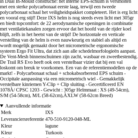
in Dual In-Mould constructie: het interne EPS-schuim is versmolten
met een sterke polycarbonaat eerste laag, terwijl een tweede
polycarbonaat schaal het veiligheidspakket completeert. Het is erg licht
en vooral erg stijf! Deze IXS helm is nog steeds even licht met 305gr
en biedt topcomfort: de 22 aerodynamische openingen in combinatie
met ventilatiekanalen zorgen ervoor dat het hoofd van de rijder koel
blijft, zelfs in het heetst van de strijd! De horizontale en verticale
verstelling van de helm is even nauwkeurig en stabiel als altijd en
wordt mogelijk gemaakt door het micrometrische ergonomische
systeem Ergo Fit Ultra, dat zich aan alle schedelmorfologieën aanpast.
De Vent-Mesh binnenschuimen zijn zacht, wasbaar en zweetbestendig.
De Trail RS Evo heeft ook een verstelbaar vizier dat bij een val
loskomt om breuk te voorkomen. Een van de referentiemodellen op de
markt! - Polycarbonaat schaal + schokabsorberend EPS schuim -
Occipitale aanpassing via een micrometrisch wiel - Gemakkelijk
verstelbare kinriemen Y-Clip + Clip sluiting - Gecertificeerd EN
1078À/ CPSC 1203 - Gewicht : 305gr Helmmaat : XS (49-54cm),
S/M (54-58cm), M/L (58-62cm),ÀXLW (58-62cm Breed)
Aanvullende informatie
Merk
IXS
Leveranciersreferentie
470-510-9120-048-ML
Kleur
lagune
Kleur
Turkoois