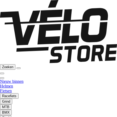
Zoeken
Nieuw binnen
Helmen
Fietsen
Racefiets
Grind
MTB
BMX