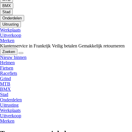
BMX
Stad
Onderdelen
Uitrusting
Werkplaats
Uitverkoop
Merken
Klantenservice in Frankrijk
Veilig betalen
Gemakkelijk retourneren
Zoeken
Nieuw binnen
Helmen
Fietsen
Racefiets
Grind
MTB
BMX
Stad
Onderdelen
Uitrusting
Werkplaats
Uitverkoop
Merken