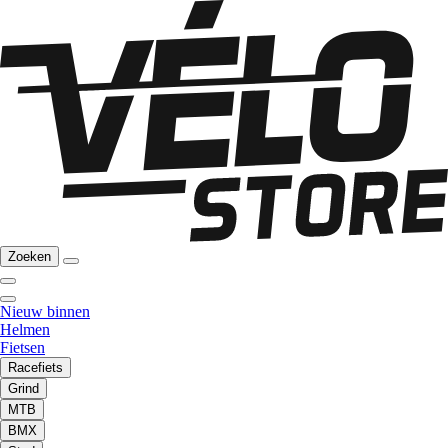
Zoeken
Nieuw binnen
Helmen
Fietsen
Racefiets
Grind
MTB
BMX