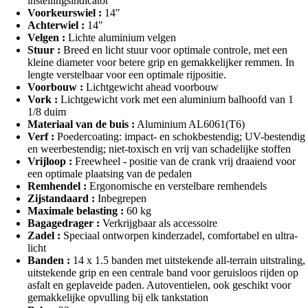
instellingsindicator
Voorkeurswiel :
14"
Achterwiel :
14"
Velgen :
Lichte aluminium velgen
Stuur :
Breed en licht stuur voor optimale controle, met een
kleine diameter voor betere grip en gemakkelijker remmen. In
lengte verstelbaar voor een optimale rijpositie.
Voorbouw :
Lichtgewicht ahead voorbouw
Vork :
Lichtgewicht vork met een aluminium balhoofd van 1
1/8 duim
Materiaal van de buis :
Aluminium AL6061(T6)
Verf :
Poedercoating: impact- en schokbestendig; UV-bestendig
en weerbestendig; niet-toxisch en vrij van schadelijke stoffen
Vrijloop :
Freewheel - positie van de crank vrij draaiend voor
een optimale plaatsing van de pedalen
Remhendel :
Ergonomische en verstelbare remhendels
Zijstandaard :
Inbegrepen
Maximale belasting :
60 kg
Bagagedrager :
Verkrijgbaar als accessoire
Zadel :
Speciaal ontworpen kinderzadel, comfortabel en ultra-
licht
Banden :
14 x 1.5 banden met uitstekende all-terrain uitstraling,
uitstekende grip en een centrale band voor geruisloos rijden op
asfalt en geplaveide paden. Autoventielen, ook geschikt voor
gemakkelijke opvulling bij elk tankstation