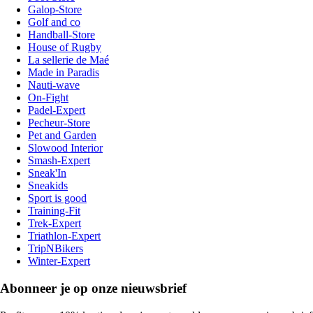
Galop-Store
Golf and co
Handball-Store
House of Rugby
La sellerie de Maé
Made in Paradis
Nauti-wave
On-Fight
Padel-Expert
Pecheur-Store
Pet and Garden
Slowood Interior
Smash-Expert
Sneak'In
Sneakids
Sport is good
Training-Fit
Trek-Expert
Triathlon-Expert
TripNBikers
Winter-Expert
Abonneer je op onze nieuwsbrief