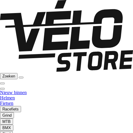
Zoeken
Nieuw binnen
Helmen
Fietsen
Racefiets
Grind
MTB
BMX