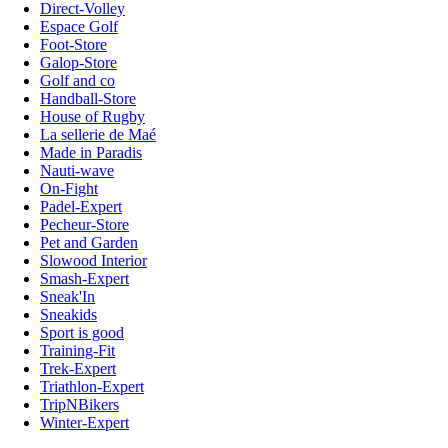
Direct-Volley
Espace Golf
Foot-Store
Galop-Store
Golf and co
Handball-Store
House of Rugby
La sellerie de Maé
Made in Paradis
Nauti-wave
On-Fight
Padel-Expert
Pecheur-Store
Pet and Garden
Slowood Interior
Smash-Expert
Sneak'In
Sneakids
Sport is good
Training-Fit
Trek-Expert
Triathlon-Expert
TripNBikers
Winter-Expert