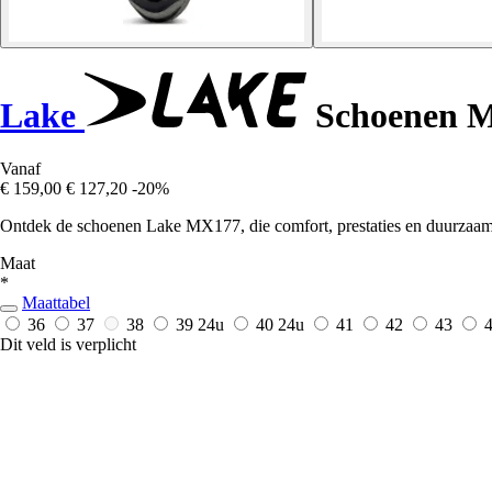
Lake
Schoenen 
Vanaf
€ 159,00
€ 127,20
-20%
Ontdek de schoenen Lake MX177, die comfort, prestaties en duurzaam
Maat
*
Maattabel
36
37
38
39
24u
40
24u
41
42
43
Dit veld is verplicht