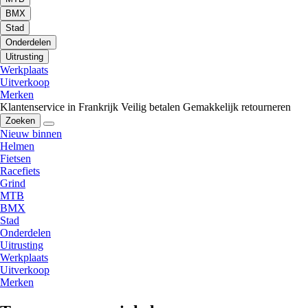
BMX
Stad
Onderdelen
Uitrusting
Werkplaats
Uitverkoop
Merken
Klantenservice in Frankrijk
Veilig betalen
Gemakkelijk retourneren
Zoeken
Nieuw binnen
Helmen
Fietsen
Racefiets
Grind
MTB
BMX
Stad
Onderdelen
Uitrusting
Werkplaats
Uitverkoop
Merken