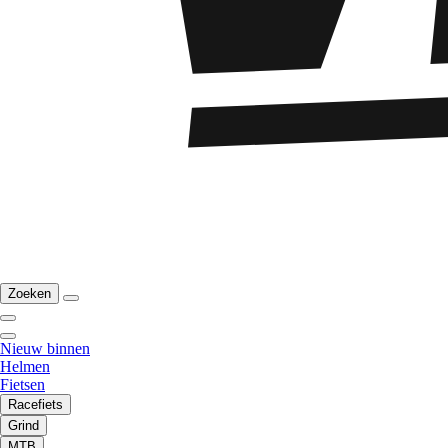
Zoeken
Nieuw binnen
Helmen
Fietsen
Racefiets
Grind
MTB