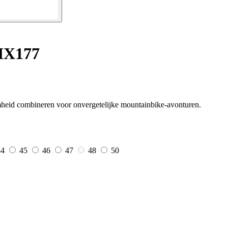
MX177
heid combineren voor onvergetelijke mountainbike-avonturen.
44
45
46
47
48
50