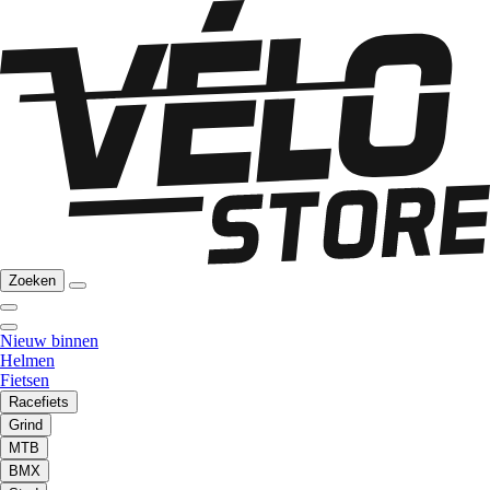
Zoeken
Nieuw binnen
Helmen
Fietsen
Racefiets
Grind
MTB
BMX