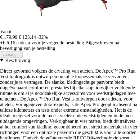
Vanaf
€ 179,99
€ 123,14
-32%
+€ 6,16
cadeau voor je volgende bestelling
Bijgeschreven na
bevestiging van je bestelling
Loading...
Beschrijving
Direct gevormd volgens de ervaring van atleten. De Apex™ Pro Run
Vest trailrugzak is ontworpen om al je loopessentials te vervoeren,
zonder je te vertragen. De slanke, kledingachtige pasvorm biedt
ongeëvenaard comfort en prestaties bij elke stap, terwijl er voldoende
ruimte is om al je noodzakelijke accessoires voor wedstrijddagen mee
te nemen. De Apex™ Pro Run Vest is ontworpen door atleten, voor
atleten. Vormgegeven door experts, is de Apex Pro geoptimaliseerd na
talloze kilometers en tests onder extreme omstandigheden. Het is de
ideale metgezel voor de meest veeleisende wedstrijden en in de meest
uitdagende omgevingen. Verkrijgbaar in vier maten, biedt dit trailvest
al het comfort van kleding, gecombineerd met stretchmaterialen in vier
richtingen voor een optimale pasvorm die geschikt is voor alle soorten
hardlopers. Dankzij de geïntegreerde RECCO®-technologie zorgt