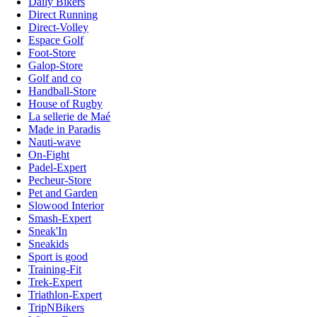
Daily Bikers
Direct Running
Direct-Volley
Espace Golf
Foot-Store
Galop-Store
Golf and co
Handball-Store
House of Rugby
La sellerie de Maé
Made in Paradis
Nauti-wave
On-Fight
Padel-Expert
Pecheur-Store
Pet and Garden
Slowood Interior
Smash-Expert
Sneak'In
Sneakids
Sport is good
Training-Fit
Trek-Expert
Triathlon-Expert
TripNBikers