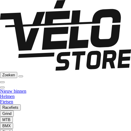
Zoeken
Nieuw binnen
Helmen
Fietsen
Racefiets
Grind
MTB
BMX