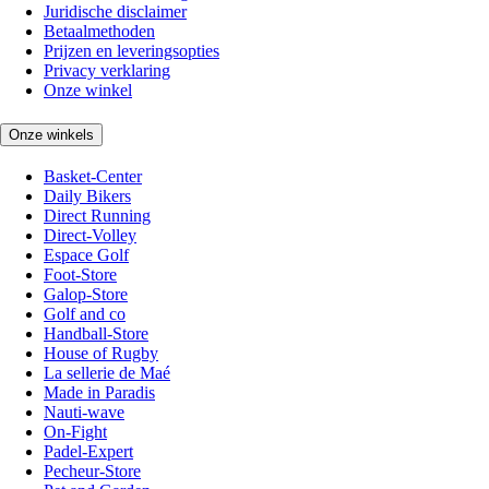
Juridische disclaimer
Betaalmethoden
Prijzen en leveringsopties
Privacy verklaring
Onze winkel
Onze winkels
Basket-Center
Daily Bikers
Direct Running
Direct-Volley
Espace Golf
Foot-Store
Galop-Store
Golf and co
Handball-Store
House of Rugby
La sellerie de Maé
Made in Paradis
Nauti-wave
On-Fight
Padel-Expert
Pecheur-Store