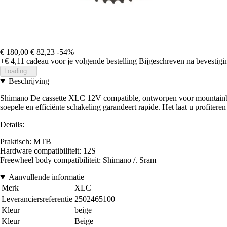
€ 180,00
€ 82,23
-54%
+€ 4,11
cadeau voor je volgende bestelling
Bijgeschreven na bevestigin
Loading...
Beschrijving
Shimano De cassette XLC 12V compatible, ontworpen voor mountainbikes
soepele en efficiënte schakeling garandeert rapide. Het laat u profiter
Details:
Praktisch: MTB
Hardware compatibiliteit: 12S
Freewheel body compatibiliteit: Shimano /. Sram
Aanvullende informatie
Merk
XLC
Leveranciersreferentie
2502465100
Kleur
beige
Kleur
Beige