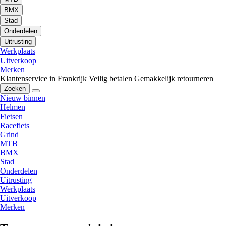
BMX
Stad
Onderdelen
Uitrusting
Werkplaats
Uitverkoop
Merken
Klantenservice in Frankrijk
Veilig betalen
Gemakkelijk retourneren
Zoeken
Nieuw binnen
Helmen
Fietsen
Racefiets
Grind
MTB
BMX
Stad
Onderdelen
Uitrusting
Werkplaats
Uitverkoop
Merken