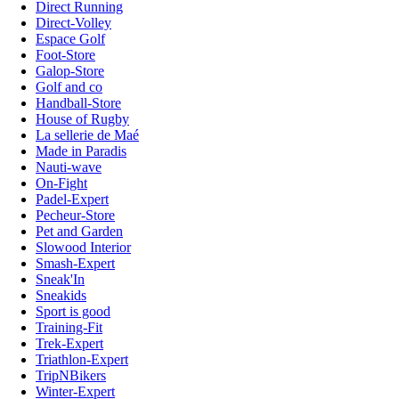
Direct Running
Direct-Volley
Espace Golf
Foot-Store
Galop-Store
Golf and co
Handball-Store
House of Rugby
La sellerie de Maé
Made in Paradis
Nauti-wave
On-Fight
Padel-Expert
Pecheur-Store
Pet and Garden
Slowood Interior
Smash-Expert
Sneak'In
Sneakids
Sport is good
Training-Fit
Trek-Expert
Triathlon-Expert
TripNBikers
Winter-Expert