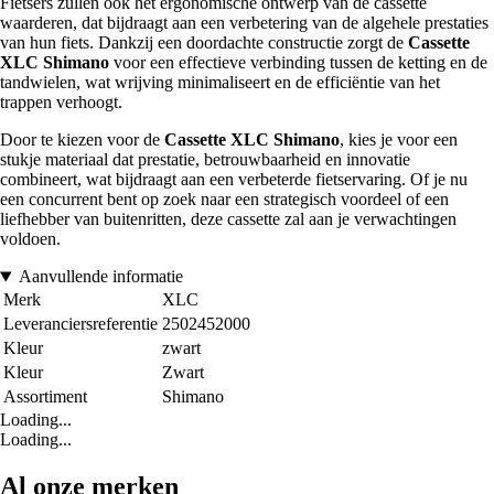
Fietsers zullen ook het ergonomische ontwerp van de cassette
waarderen, dat bijdraagt aan een verbetering van de algehele prestaties
van hun fiets. Dankzij een doordachte constructie zorgt de
Cassette
XLC Shimano
voor een effectieve verbinding tussen de ketting en de
tandwielen, wat wrijving minimaliseert en de efficiëntie van het
trappen verhoogt.
Door te kiezen voor de
Cassette XLC Shimano
, kies je voor een
stukje materiaal dat prestatie, betrouwbaarheid en innovatie
combineert, wat bijdraagt aan een verbeterde fietservaring. Of je nu
een concurrent bent op zoek naar een strategisch voordeel of een
liefhebber van buitenritten, deze cassette zal aan je verwachtingen
voldoen.
Aanvullende informatie
Merk
XLC
Leveranciersreferentie
2502452000
Kleur
zwart
Kleur
Zwart
Assortiment
Shimano
Loading...
Loading...
Al onze merken