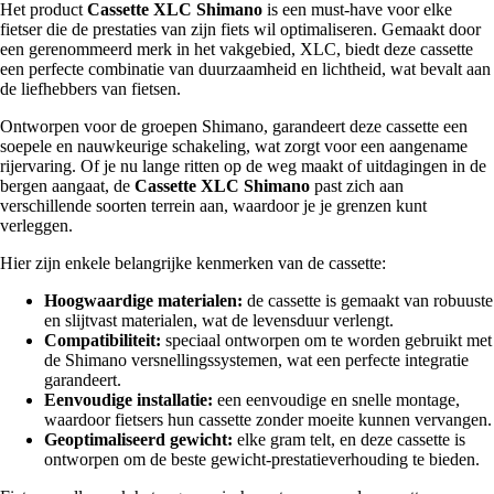
Het product
Cassette XLC Shimano
is een must-have voor elke
fietser die de prestaties van zijn fiets wil optimaliseren. Gemaakt door
een gerenommeerd merk in het vakgebied, XLC, biedt deze cassette
een perfecte combinatie van duurzaamheid en lichtheid, wat bevalt aan
de liefhebbers van fietsen.
Ontworpen voor de groepen Shimano, garandeert deze cassette een
soepele en nauwkeurige schakeling, wat zorgt voor een aangename
rijervaring. Of je nu lange ritten op de weg maakt of uitdagingen in de
bergen aangaat, de
Cassette XLC Shimano
past zich aan
verschillende soorten terrein aan, waardoor je je grenzen kunt
verleggen.
Hier zijn enkele belangrijke kenmerken van de cassette:
Hoogwaardige materialen:
de cassette is gemaakt van robuuste
en slijtvast materialen, wat de levensduur verlengt.
Compatibiliteit:
speciaal ontworpen om te worden gebruikt met
de Shimano versnellingssystemen, wat een perfecte integratie
garandeert.
Eenvoudige installatie:
een eenvoudige en snelle montage,
waardoor fietsers hun cassette zonder moeite kunnen vervangen.
Geoptimaliseerd gewicht:
elke gram telt, en deze cassette is
ontworpen om de beste gewicht-prestatieverhouding te bieden.