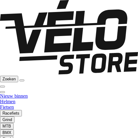
Zoeken
Nieuw binnen
Helmen
Fietsen
Racefiets
Grind
MTB
BMX