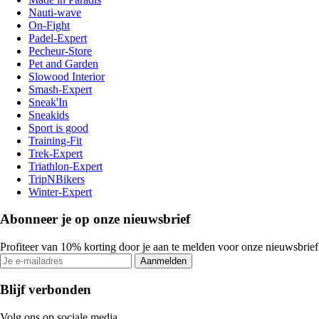
Nauti-wave
On-Fight
Padel-Expert
Pecheur-Store
Pet and Garden
Slowood Interior
Smash-Expert
Sneak'In
Sneakids
Sport is good
Training-Fit
Trek-Expert
Triathlon-Expert
TripNBikers
Winter-Expert
Abonneer je op onze nieuwsbrief
Profiteer van 10% korting door je aan te melden voor onze nieuwsbrief
Aanmelden
Blijf verbonden
Volg ons op sociale media