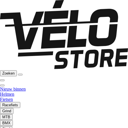
Zoeken
Nieuw binnen
Helmen
Fietsen
Racefiets
Grind
MTB
BMX