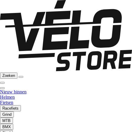
Zoeken
Nieuw binnen
Helmen
Fietsen
Racefiets
Grind
MTB
BMX