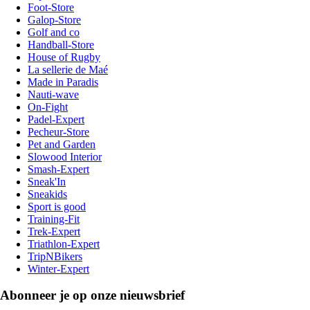
Foot-Store
Galop-Store
Golf and co
Handball-Store
House of Rugby
La sellerie de Maé
Made in Paradis
Nauti-wave
On-Fight
Padel-Expert
Pecheur-Store
Pet and Garden
Slowood Interior
Smash-Expert
Sneak'In
Sneakids
Sport is good
Training-Fit
Trek-Expert
Triathlon-Expert
TripNBikers
Winter-Expert
Abonneer je op onze nieuwsbrief