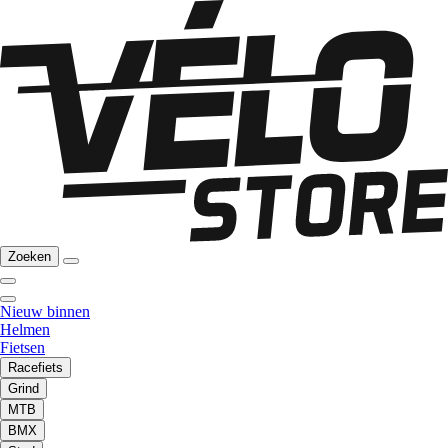
Zoeken
Nieuw binnen
Helmen
Fietsen
Racefiets
Grind
MTB
BMX