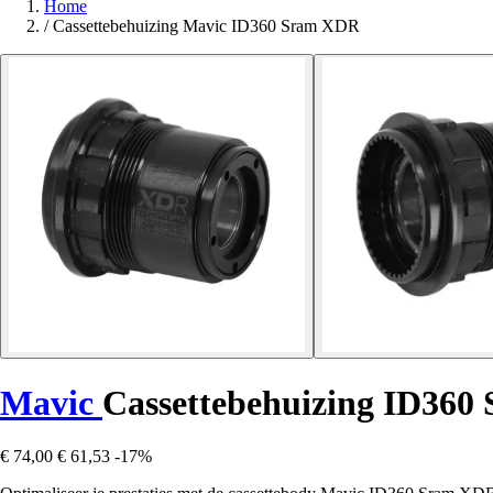
Home
/
Cassettebehuizing Mavic ID360 Sram XDR
Mavic
Cassettebehuizing ID36
€ 74,00
€ 61,53
-17%