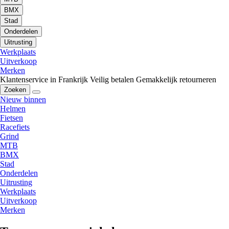
BMX
Stad
Onderdelen
Uitrusting
Werkplaats
Uitverkoop
Merken
Klantenservice in Frankrijk
Veilig betalen
Gemakkelijk retourneren
Zoeken
Nieuw binnen
Helmen
Fietsen
Racefiets
Grind
MTB
BMX
Stad
Onderdelen
Uitrusting
Werkplaats
Uitverkoop
Merken