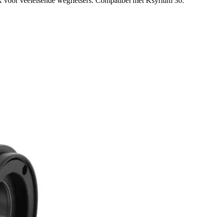
 voor veeleisende wegfietsers. Compatibel met Ksyrium 30.