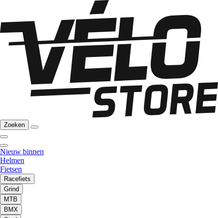
Zoeken
Nieuw binnen
Helmen
Fietsen
Racefiets
Grind
MTB
BMX