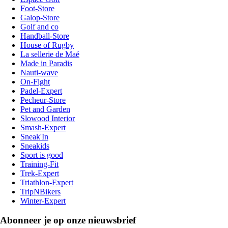
Foot-Store
Galop-Store
Golf and co
Handball-Store
House of Rugby
La sellerie de Maé
Made in Paradis
Nauti-wave
On-Fight
Padel-Expert
Pecheur-Store
Pet and Garden
Slowood Interior
Smash-Expert
Sneak'In
Sneakids
Sport is good
Training-Fit
Trek-Expert
Triathlon-Expert
TripNBikers
Winter-Expert
Abonneer je op onze nieuwsbrief