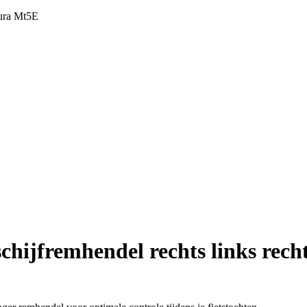
gura Mt5E
chijfremhendel rechts links rec