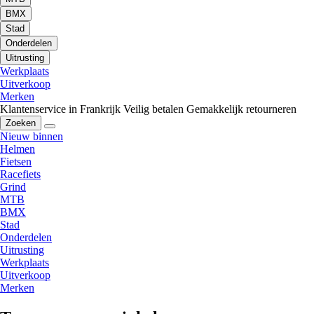
BMX
Stad
Onderdelen
Uitrusting
Werkplaats
Uitverkoop
Merken
Klantenservice in Frankrijk
Veilig betalen
Gemakkelijk retourneren
Zoeken
Nieuw binnen
Helmen
Fietsen
Racefiets
Grind
MTB
BMX
Stad
Onderdelen
Uitrusting
Werkplaats
Uitverkoop
Merken