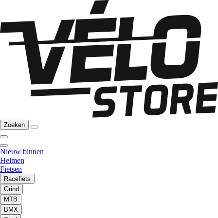
Zoeken
Nieuw binnen
Helmen
Fietsen
Racefiets
Grind
MTB
BMX