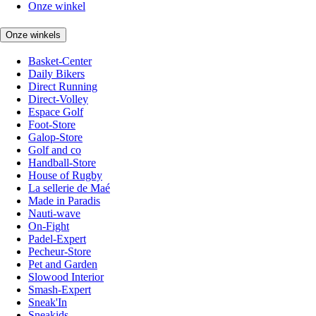
Onze winkel
Onze winkels
Basket-Center
Daily Bikers
Direct Running
Direct-Volley
Espace Golf
Foot-Store
Galop-Store
Golf and co
Handball-Store
House of Rugby
La sellerie de Maé
Made in Paradis
Nauti-wave
On-Fight
Padel-Expert
Pecheur-Store
Pet and Garden
Slowood Interior
Smash-Expert
Sneak'In
Sneakids