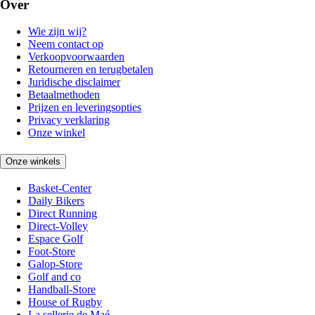
Over
Wie zijn wij?
Neem contact op
Verkoopvoorwaarden
Retourneren en terugbetalen
Juridische disclaimer
Betaalmethoden
Prijzen en leveringsopties
Privacy verklaring
Onze winkel
Onze winkels
Basket-Center
Daily Bikers
Direct Running
Direct-Volley
Espace Golf
Foot-Store
Galop-Store
Golf and co
Handball-Store
House of Rugby
La sellerie de Maé