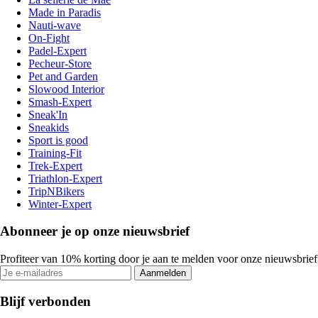
Made in Paradis
Nauti-wave
On-Fight
Padel-Expert
Pecheur-Store
Pet and Garden
Slowood Interior
Smash-Expert
Sneak'In
Sneakids
Sport is good
Training-Fit
Trek-Expert
Triathlon-Expert
TripNBikers
Winter-Expert
Abonneer je op onze nieuwsbrief
Profiteer van 10% korting door je aan te melden voor onze nieuwsbrief
Aanmelden
Blijf verbonden