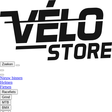
Zoeken
Nieuw binnen
Helmen
Fietsen
Racefiets
Grind
MTB
BMX