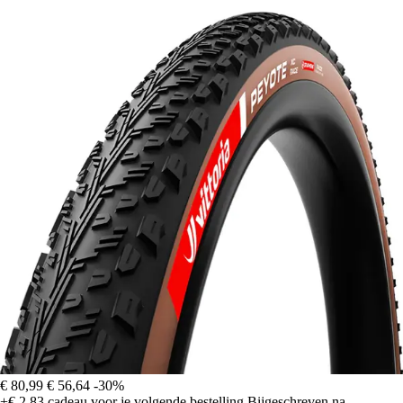
€ 80,99
€ 56,64
-30%
+€ 2,83
cadeau voor je volgende bestelling
Bijgeschreven na