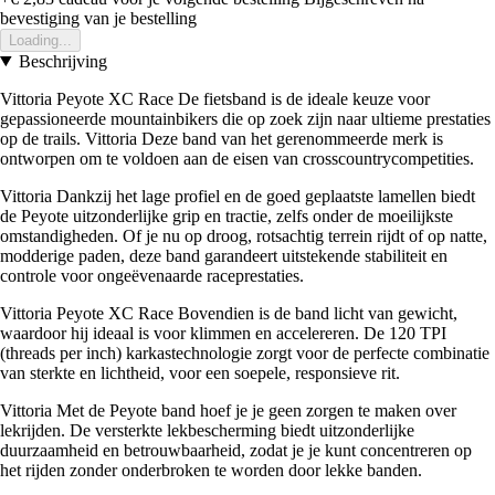
bevestiging van je bestelling
Loading...
Beschrijving
Vittoria Peyote XC Race De fietsband is de ideale keuze voor
gepassioneerde mountainbikers die op zoek zijn naar ultieme prestaties
op de trails. Vittoria Deze band van het gerenommeerde merk is
ontworpen om te voldoen aan de eisen van crosscountrycompetities.
Vittoria Dankzij het lage profiel en de goed geplaatste lamellen biedt
de Peyote uitzonderlijke grip en tractie, zelfs onder de moeilijkste
omstandigheden. Of je nu op droog, rotsachtig terrein rijdt of op natte,
modderige paden, deze band garandeert uitstekende stabiliteit en
controle voor ongeëvenaarde raceprestaties.
Vittoria Peyote XC Race Bovendien is de band licht van gewicht,
waardoor hij ideaal is voor klimmen en accelereren. De 120 TPI
(threads per inch) karkastechnologie zorgt voor de perfecte combinatie
van sterkte en lichtheid, voor een soepele, responsieve rit.
Vittoria Met de Peyote band hoef je je geen zorgen te maken over
lekrijden. De versterkte lekbescherming biedt uitzonderlijke
duurzaamheid en betrouwbaarheid, zodat je je kunt concentreren op
het rijden zonder onderbroken te worden door lekke banden.