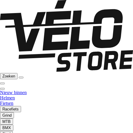
Zoeken
Nieuw binnen
Helmen
Fietsen
Racefiets
Grind
MTB
BMX