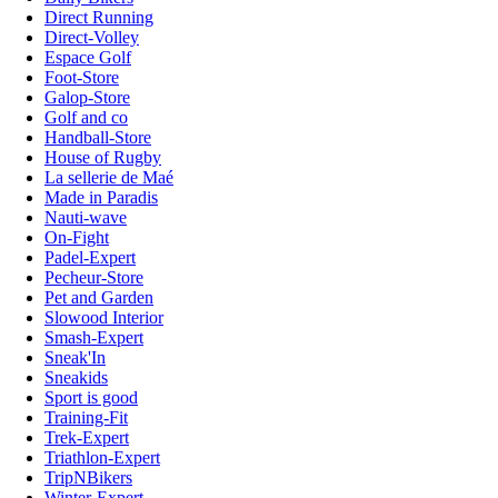
Direct Running
Direct-Volley
Espace Golf
Foot-Store
Galop-Store
Golf and co
Handball-Store
House of Rugby
La sellerie de Maé
Made in Paradis
Nauti-wave
On-Fight
Padel-Expert
Pecheur-Store
Pet and Garden
Slowood Interior
Smash-Expert
Sneak'In
Sneakids
Sport is good
Training-Fit
Trek-Expert
Triathlon-Expert
TripNBikers
Winter-Expert