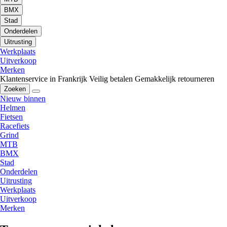
BMX
Stad
Onderdelen
Uitrusting
Werkplaats
Uitverkoop
Merken
Klantenservice in Frankrijk
Veilig betalen
Gemakkelijk retourneren
Zoeken
Nieuw binnen
Helmen
Fietsen
Racefiets
Grind
MTB
BMX
Stad
Onderdelen
Uitrusting
Werkplaats
Uitverkoop
Merken