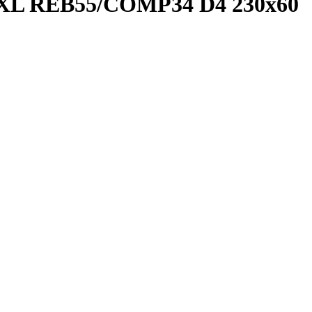
r XL REB55/COMP34 D4 230x60