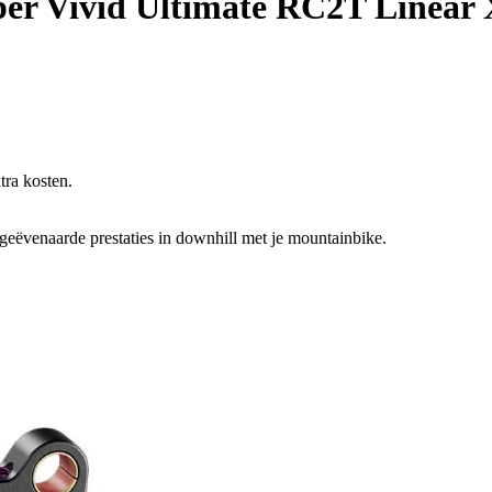
er Vivid Ultimate RC2T Linea
tra kosten.
ëvenaarde prestaties in downhill met je mountainbike.