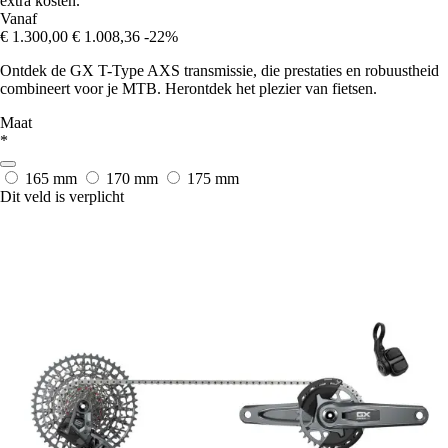
extra kosten.
Vanaf
€ 1.300,00
€ 1.008,36
-22%
Ontdek de GX T-Type AXS transmissie, die prestaties en robuustheid
combineert voor je MTB. Herontdek het plezier van fietsen.
Maat
*
165 mm
170 mm
175 mm
Dit veld is verplicht