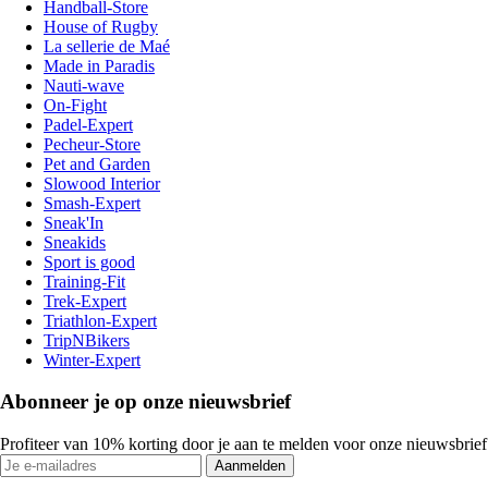
Handball-Store
House of Rugby
La sellerie de Maé
Made in Paradis
Nauti-wave
On-Fight
Padel-Expert
Pecheur-Store
Pet and Garden
Slowood Interior
Smash-Expert
Sneak'In
Sneakids
Sport is good
Training-Fit
Trek-Expert
Triathlon-Expert
TripNBikers
Winter-Expert
Abonneer je op onze nieuwsbrief
Profiteer van 10% korting door je aan te melden voor onze nieuwsbrief
Aanmelden