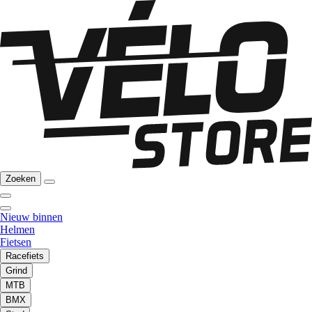
Zoeken
Nieuw binnen
Helmen
Fietsen
Racefiets
Grind
MTB
BMX