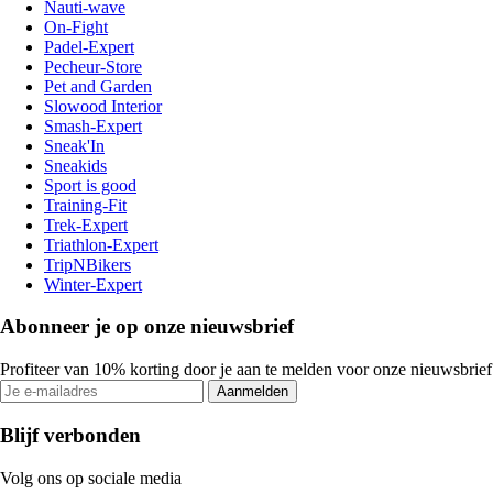
Nauti-wave
On-Fight
Padel-Expert
Pecheur-Store
Pet and Garden
Slowood Interior
Smash-Expert
Sneak'In
Sneakids
Sport is good
Training-Fit
Trek-Expert
Triathlon-Expert
TripNBikers
Winter-Expert
Abonneer je op onze nieuwsbrief
Profiteer van 10% korting door je aan te melden voor onze nieuwsbrief
Aanmelden
Blijf verbonden
Volg ons op sociale media