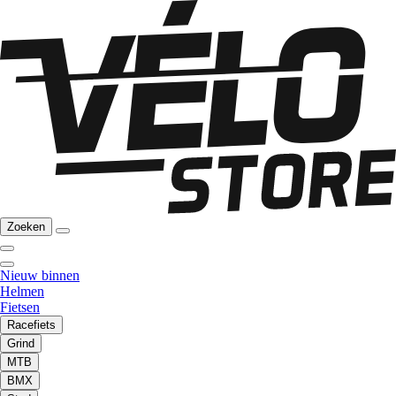
Zoeken
Nieuw binnen
Helmen
Fietsen
Racefiets
Grind
MTB
BMX