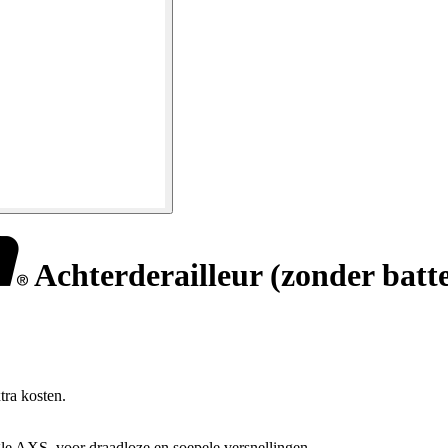
Achterderailleur (zonder batt
tra kosten.
le AXS, voor draadloze en soepele versnellingen.