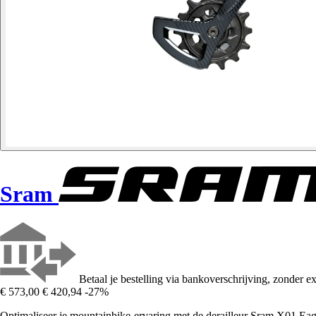
Sram
Betaal je bestelling via bankoverschrijving, zonder ex
€ 573,00
€ 420,94
-27%
Optimaliseer je mountainbike-ervaring met de derailleur Sram X01 Eag