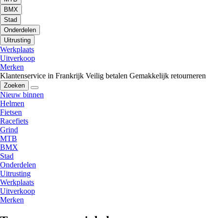
BMX
Stad
Onderdelen
Uitrusting
Werkplaats
Uitverkoop
Merken
Klantenservice in Frankrijk
Veilig betalen
Gemakkelijk retourneren
Zoeken
Nieuw binnen
Helmen
Fietsen
Racefiets
Grind
MTB
BMX
Stad
Onderdelen
Uitrusting
Werkplaats
Uitverkoop
Merken