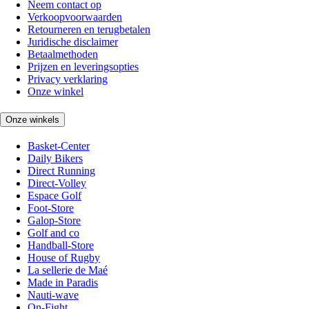
Neem contact op
Verkoopvoorwaarden
Retourneren en terugbetalen
Juridische disclaimer
Betaalmethoden
Prijzen en leveringsopties
Privacy verklaring
Onze winkel
Onze winkels
Basket-Center
Daily Bikers
Direct Running
Direct-Volley
Espace Golf
Foot-Store
Galop-Store
Golf and co
Handball-Store
House of Rugby
La sellerie de Maé
Made in Paradis
Nauti-wave
On-Fight