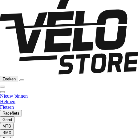
Zoeken
Nieuw binnen
Helmen
Fietsen
Racefiets
Grind
MTB
BMX