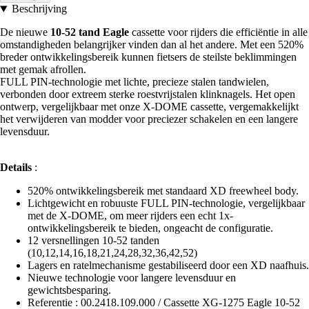
Beschrijving
De nieuwe
10-52 tand Eagle
cassette voor rijders die efficiëntie in alle
omstandigheden belangrijker vinden dan al het andere. Met een 520%
breder ontwikkelingsbereik kunnen fietsers de steilste beklimmingen
met gemak afrollen.
FULL PIN-technologie met lichte, precieze stalen tandwielen,
verbonden door extreem sterke roestvrijstalen klinknagels. Het open
ontwerp, vergelijkbaar met onze X-DOME cassette, vergemakkelijkt
het verwijderen van modder voor preciezer schakelen en een langere
levensduur.
Details
:
520% ontwikkelingsbereik met standaard XD freewheel body.
Lichtgewicht en robuuste FULL PIN-technologie, vergelijkbaar
met de X-DOME, om meer rijders een echt 1x-
ontwikkelingsbereik te bieden, ongeacht de configuratie.
12 versnellingen 10-52 tanden
(10,12,14,16,18,21,24,28,32,36,42,52)
Lagers en ratelmechanisme gestabiliseerd door een XD naafhuis.
Nieuwe technologie voor langere levensduur en
gewichtsbesparing.
Referentie : 00.2418.109.000 / Cassette XG-1275 Eagle 10-52