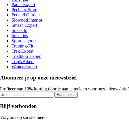
Padel-Expert
Pecheur-Store
Pet and Garden
Slowood Interior
Smash-Expert
Sneak'In
Sneakids
Sport is good
Training-Fit
Trek-Expert
Triathlon-Expert
TripNBikers
Winter-Expert
Abonneer je op onze nieuwsbrief
Profiteer van 10% korting door je aan te melden voor onze nieuwsbrief
Aanmelden
Blijf verbonden
Volg ons op sociale media