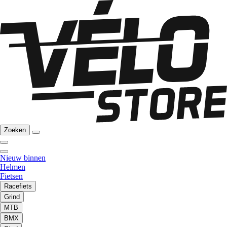
Zoeken
Nieuw binnen
Helmen
Fietsen
Racefiets
Grind
MTB
BMX