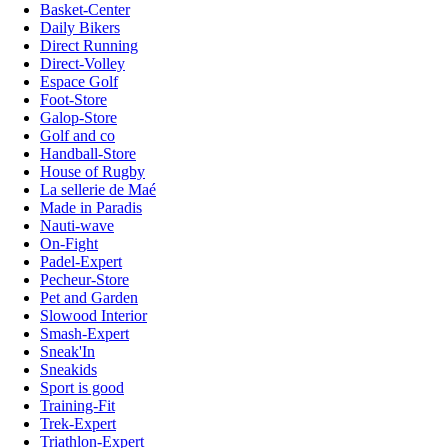
Basket-Center
Daily Bikers
Direct Running
Direct-Volley
Espace Golf
Foot-Store
Galop-Store
Golf and co
Handball-Store
House of Rugby
La sellerie de Maé
Made in Paradis
Nauti-wave
On-Fight
Padel-Expert
Pecheur-Store
Pet and Garden
Slowood Interior
Smash-Expert
Sneak'In
Sneakids
Sport is good
Training-Fit
Trek-Expert
Triathlon-Expert