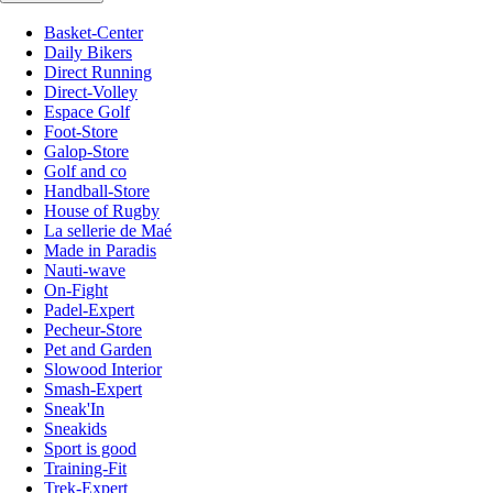
Basket-Center
Daily Bikers
Direct Running
Direct-Volley
Espace Golf
Foot-Store
Galop-Store
Golf and co
Handball-Store
House of Rugby
La sellerie de Maé
Made in Paradis
Nauti-wave
On-Fight
Padel-Expert
Pecheur-Store
Pet and Garden
Slowood Interior
Smash-Expert
Sneak'In
Sneakids
Sport is good
Training-Fit
Trek-Expert