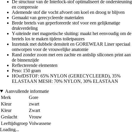
De structuur van de Interlock-stof optimaliseert de ondersteuning
en compressie
Ademende stof die vocht afvoert om koel en droog te blijven
Gemaakt van gerecycleerde materialen
Brede bretels van geperforeerde stof voor een gelijkmatige
drukverdeling
Y-uiteinde met magnetische sluiting: maakt het eenvoudig om de
bretels los te maken tijdens toiletpauzes
Inzetstuk met dubbele densiteit en GOREWEAR Liner speciaal
ontworpen voor de vrouwelijke anatomie
Rand zonder zoom met een zachte en antislip siliconen print aan
de binnenzijde
Reflecterende elementen
Peso: 150 gram
HOofDSTOF: 65% NYLON (GERECYCLEERD), 35%
ELASTAAN MESH: 70% NYLON, 30% ELASTAAN
Aanvullende informatie
Merk
Gore
Kleur
zwart
Kleur
Zwart
Geslacht
Vrouw
Leeftijdsgroep
Volwassene
Loading...