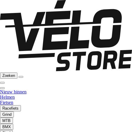
Zoeken
Nieuw binnen
Helmen
Fietsen
Racefiets
Grind
MTB
BMX